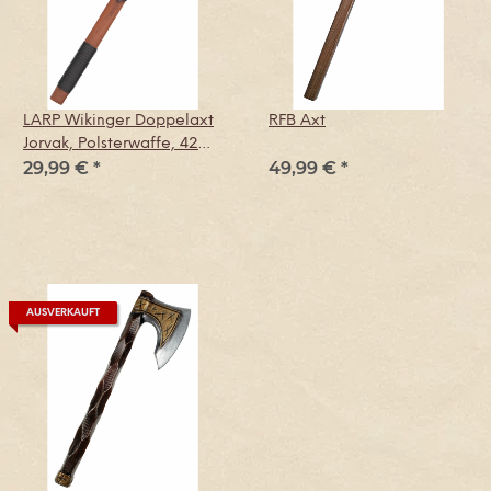
LARP Wikinger Doppelaxt
RFB Axt
Jorvak, Polsterwaffe, 42
29,99 €
*
49,99 €
*
cm
AUSVERKAUFT