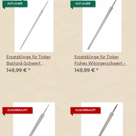
AUF LAGER
AUF LAGER
Ersatzklinge für Tinker
Ersatzklinge für Tinker
Bastard-Schwert,
Frühes Wikingerschwert -
149,99 €
*
149,99 €
*
Schaukampfversion
Stumpf
AUSVERKAUFT
AUSVERKAUFT