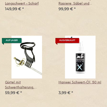
Langschwert - Scharf
Rapiere, Säbel und
149,99 €
*
99,99 €
*
Schwerter
AUF LAGER
AUSVERKAUFT
Gürtel mit
Hanwei Schwert-Öl, 50 ml
Schwerthalterung,
59,99 €
*
3,99 €
*
Bandelier, schwarzes
Leder