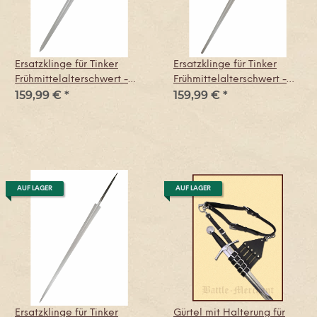
Ersatzklinge für Tinker
Ersatzklinge für Tinker
Frühmittelalterschwert -
Frühmittelalterschwert -
159,99 €
*
159,99 €
*
Scharf
Stumpf
AUF LAGER
AUF LAGER
Ersatzklinge für Tinker
Gürtel mit Halterung für