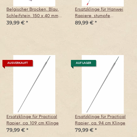
Belgischer Brocken, Blau,
Ersatzklinge für Hanwei
Schleifstein, 150 x 40 mm,
Rapiere, stumpfe
39,99 €
*
89,99 €
*
Körnung 6000
Schaukampfversion
AUSVERKAUFT
AUF LAGER
Ersatzklinge für Practical
Ersatzklinge für Practical
Rapier, ca. 109 cm Klinge
Rapier, ca. 94 cm Klinge
79,99 €
*
79,99 €
*