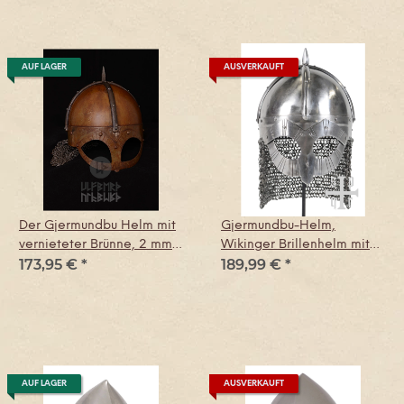
AUF LAGER
AUSVERKAUFT
Der Gjermundbu Helm mit
Gjermundbu-Helm,
vernieteter Brünne, 2 mm
Wikinger Brillenhelm mit
173,95 €
*
189,99 €
*
Stahl
Kettenbrünne, 2 mm Stahl
AUF LAGER
AUSVERKAUFT