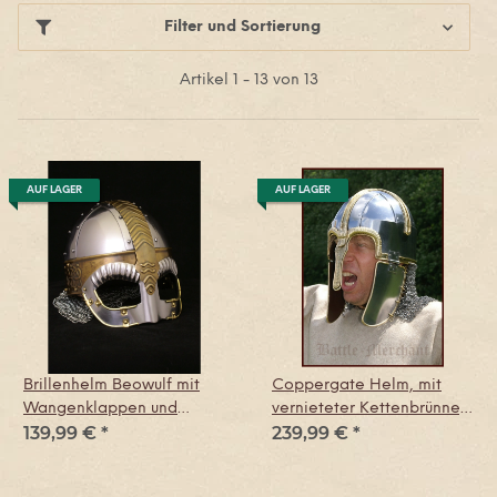
Filter und Sortierung
Artikel 1 - 13 von 13
AUF LAGER
AUF LAGER
Brillenhelm Beowulf mit
Coppergate Helm, mit
Wangenklappen und
vernieteter Kettenbrünne,
139,99 €
*
239,99 €
*
Kettenbrünne
1,6 mm Stahl