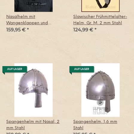
Nasalhelm mit
Slawischer Frühmittelalter-
Wangenklappen und
Helm, Gr. M, 2 mm Stahl
159,95 €
*
124,99 €
*
Brünne, 2 mm Stahl
AUF LAGER
AUF LAGER
Spangenhelm mit Nasal, 2
Spangenhelm, 1,6 mm
mm Stahl
Stahl