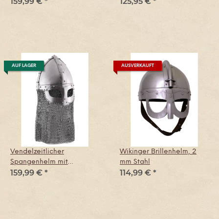
159,99 €
*
125,95 €
*
AUF LAGER
AUSVERKAUFT
Vendelzeitlicher
Wikinger Brillenhelm, 2
Spangenhelm mit
mm Stahl
159,99 €
*
114,99 €
*
Kettenbrünne,
schaukampftauglich