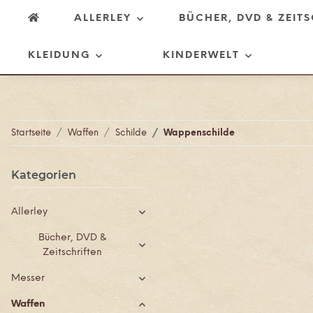
ALLERLEY
BÜCHER, DVD & ZEIT
KLEIDUNG
KINDERWELT
Startseite
Waffen
Schilde
Wappenschilde
Kategorien
Allerley
Bücher, DVD &
Zeitschriften
Messer
Waffen