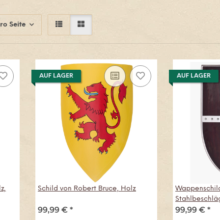
ro Seite
AUF LAGER
AUF LAGER
z,
Schild von Robert Bruce, Holz
Wappenschild
Stahlbeschlä
99,99 €
*
99,99 €
*