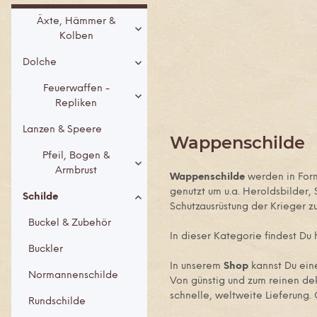
Äxte, Hämmer &
Kolben
Dolche
Feuerwaffen -
Repliken
Lanzen & Speere
Wappenschilde
Pfeil, Bogen &
Armbrust
Wappenschilde
werden in Form
genutzt um u.a. Heroldsbilder
Schilde
Schutzausrüstung der Krieger z
Buckel & Zubehör
In dieser Kategorie findest Du 
Buckler
In unserem
Shop
kannst Du ei
Normannenschilde
Von günstig und zum reinen dek
schnelle, weltweite Lieferung. 
Rundschilde