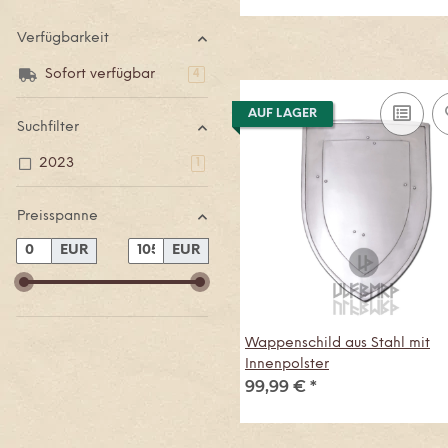
Verfügbarkeit
Sofort verfügbar
Artikel gefunden
4
AUF LAGER
Suchfilter
2023
Artikel gefunden
1
Preisspanne
EUR
EUR
Wappenschild aus Stahl mit
Innenpolster
99,99 €
*