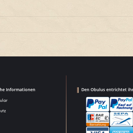
che Informationen
Den Obulus entrichtet ih
ular
utz