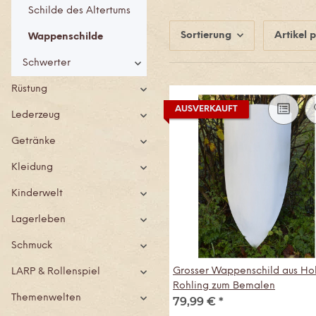
Schilde des Altertums
Sortierung
Artikel p
Wappenschilde
Schwerter
Rüstung
AUSVERKAUFT
Lederzeug
Getränke
Kleidung
Kinderwelt
Lagerleben
Schmuck
Grosser Wappenschild aus Hol
LARP & Rollenspiel
Rohling zum Bemalen
Themenwelten
79,99 €
*