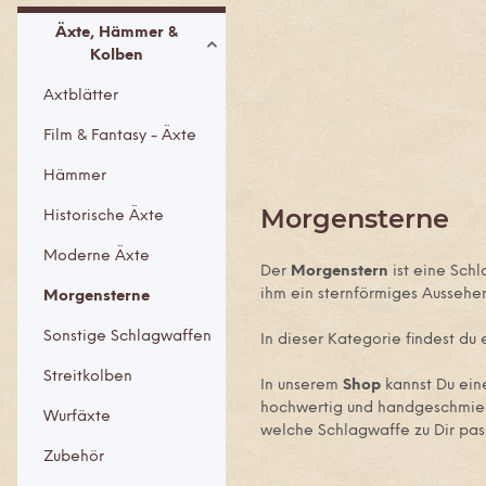
Äxte, Hämmer &
Kolben
Axtblätter
Film & Fantasy - Äxte
Hämmer
Morgensterne
Historische Äxte
Moderne Äxte
Der
Morgenstern
ist eine Sch
ihm ein sternförmiges Aussehen
Morgensterne
Sonstige Schlagwaffen
In dieser Kategorie findest du 
Streitkolben
In unserem
Shop
kannst Du ei
hochwertig und handgeschmiedet
Wurfäxte
welche Schlagwaffe zu Dir pass
Zubehör