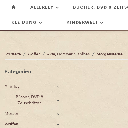
ALLERLEY
BÜCHER, DVD & ZEIT
KLEIDUNG
KINDERWELT
Startseite
Waffen
Äxte, Hämmer & Kolben
Morgensterne
Kategorien
Allerley
Bücher, DVD &
Zeitschriften
Messer
Waffen