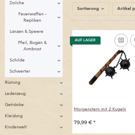
Dolche
Sortierung
Artikel p
Feuerwaffen -
Repliken
Lanzen & Speere
AUF LAGER
Pfeil, Bogen &
Armbrust
Schilde
Schwerter
Rüstung
Lederzeug
Getränke
Morgenstern mit 2 Kugeln
Kleidung
79,99 €
*
Kinderwelt