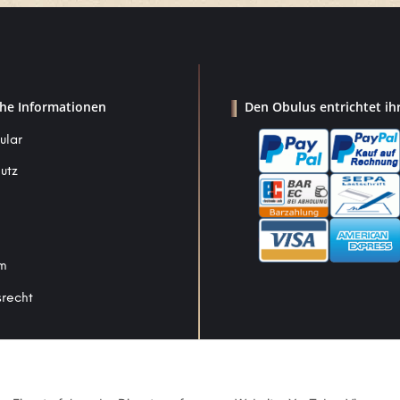
che Informationen
Den Obulus entrichtet ih
ular
utz
um
srecht
Vertrag widerrufen