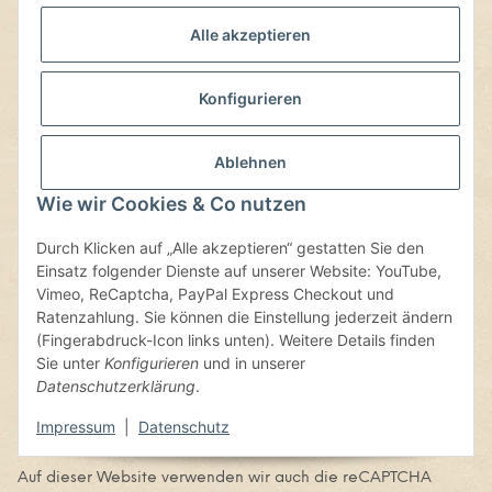
Bonitätsauskunft kann Wahrscheinlichkeitswerte enthalten
(sog. Score-Werte). Soweit Score-Werte in das Ergebnis der
Alle akzeptieren
Bonitätsauskunft einfließen, haben sie ihre Grundlage in
einem wissenschaftlich anerkannten mathematisch-
statistischen Verfahren. In die Berechnung der Score-Werte
Konfigurieren
fließen unter anderem, aber nicht ausschließlich,
Anschriftendaten ein. Weitere datenschutzrechtliche
Ablehnen
Informationen, unter anderem zu den verwendeten
Auskunfteien, entnehmen Sie bitte der Datenschutzerklärung
Wie wir Cookies & Co nutzen
von PayPal:
https://www.paypal.com
/de
/webapps
/mpp
/ua
/privacy-full
Durch Klicken auf „Alle akzeptieren“ gestatten Sie den
Sie können dieser Verarbeitung Ihrer Daten jederzeit durch
Einsatz folgender Dienste auf unserer Website: YouTube,
eine Nachricht an PayPal widersprechen. Jedoch bleibt
Vimeo, ReCaptcha, PayPal Express Checkout und
PayPal ggf. weiterhin berechtigt, Ihre personenbezogenen
Ratenzahlung. Sie können die Einstellung jederzeit ändern
Daten zu verarbeiten, sofern dies zur vertragsgemäßen
(Fingerabdruck-Icon links unten). Weitere Details finden
Zahlungsabwicklung erforderlich ist.
Sie unter
Konfigurieren
und in unserer
9) Tools und Sonstiges
Datenschutzerklärung
.
Impressum
|
Datenschutz
9.1
Google reCAPTCHA
Auf dieser Website verwenden wir auch die reCAPTCHA