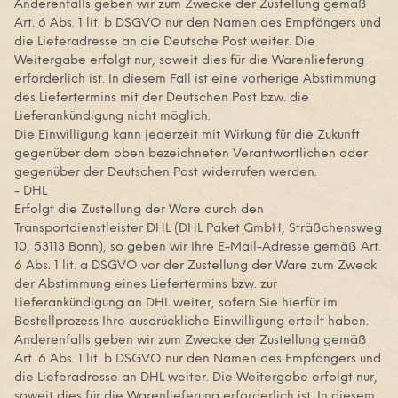
Anderenfalls geben wir zum Zwecke der Zustellung gemäß
Art. 6 Abs. 1 lit. b DSGVO nur den Namen des Empfängers und
die Lieferadresse an die Deutsche Post weiter. Die
Weitergabe erfolgt nur, soweit dies für die Warenlieferung
erforderlich ist. In diesem Fall ist eine vorherige Abstimmung
des Liefertermins mit der Deutschen Post bzw. die
Lieferankündigung nicht möglich.
Die Einwilligung kann jederzeit mit Wirkung für die Zukunft
gegenüber dem oben bezeichneten Verantwortlichen oder
gegenüber der Deutschen Post widerrufen werden.
- DHL
Erfolgt die Zustellung der Ware durch den
Transportdienstleister DHL (DHL Paket GmbH, Sträßchensweg
10, 53113 Bonn), so geben wir Ihre E-Mail-Adresse gemäß Art.
6 Abs. 1 lit. a DSGVO vor der Zustellung der Ware zum Zweck
der Abstimmung eines Liefertermins bzw. zur
Lieferankündigung an DHL weiter, sofern Sie hierfür im
Bestellprozess Ihre ausdrückliche Einwilligung erteilt haben.
Anderenfalls geben wir zum Zwecke der Zustellung gemäß
Art. 6 Abs. 1 lit. b DSGVO nur den Namen des Empfängers und
die Lieferadresse an DHL weiter. Die Weitergabe erfolgt nur,
soweit dies für die Warenlieferung erforderlich ist. In diesem