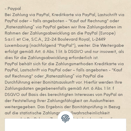
- Paypal
Bei Zahlung via PayPal, Kreditkarte via PayPal, Lastschrift via
PayPal oder – falls angeboten - "Kauf auf Rechnung" oder
„Ratenzahlung“ via PayPal geben wir Ihre Zahlungsdaten im
Rahmen der Zahlungsabwicklung an die PayPal (Europe)
S.a.r.l. et Cie, S.C.A., 22-24 Boulevard Royal, L-2449
Luxembourg (nachfolgend "PayPal"), weiter. Die Weitergabe
erfolgt gemäß Art. 6 Abs. 1 lit. b DSGVO und nur insoweit, als
dies für die Zahlungsabwicklung erforderlich ist.
PayPal behält sich für die Zahlungsmethoden Kreditkarte via
PayPal, Lastschrift via PayPal oder – falls angeboten - "Kauf
auf Rechnung" oder „Ratenzahlung“ via PayPal die
Durchführung einer Bonitätsauskunft vor. Hierfür werden Ihre
Zahlungsdaten gegebenenfalls gemäß Art. 6 Abs. 1 lit. f
DSGVO auf Basis des berechtigten Interesses von PayPal an
der Feststellung Ihrer Zahlungsfähigkeit an Auskunfteien
weitergegeben. Das Ergebnis der Bonitätsprüfung in Bezug
auf die statistische Zahlungsausfallwahrscheinlichkeit
verwendet PayPal zum Zweck der Entscheidung über die
Bereitstellung der jeweiligen Zahlungsmethode. Die