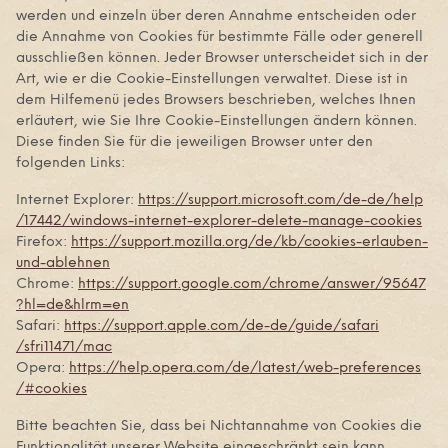
werden und einzeln über deren Annahme entscheiden oder
die Annahme von Cookies für bestimmte Fälle oder generell
ausschließen können. Jeder Browser unterscheidet sich in der
Art, wie er die Cookie-Einstellungen verwaltet. Diese ist in
dem Hilfemenü jedes Browsers beschrieben, welches Ihnen
erläutert, wie Sie Ihre Cookie-Einstellungen ändern können.
Diese finden Sie für die jeweiligen Browser unter den
folgenden Links:
Internet Explorer:
https://support.microsoft.com
/de-de
/help
/17442
/windows-internet-explorer-delete-manage-cookies
Firefox:
https://support.mozilla.org
/de
/kb
/cookies-erlauben-
und-ablehnen
Chrome:
https://support.google.com
/chrome
/answer
/95647
?hl=de
&hlrm=en
Safari:
https://support.apple.com
/de-de
/guide
/safari
/sfri11471
/mac
Opera:
https://help.opera.com
/de
/latest
/web-preferences
/#cookies
Bitte beachten Sie, dass bei Nichtannahme von Cookies die
Funktionalität unserer Website eingeschränkt sein kann.