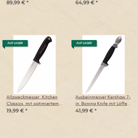
89,99 €
*
64,99 €
*
optimierten Griffen
AUF LAGER
AUF LAGER
Allzweckmesser, Kitchen
Ausbeinmesser Kershaw 7-
Classics, mit optimiertem
in. Boning Knife mit Löffel,
19,99 €
*
41,99 €
*
Griff
K-Texture