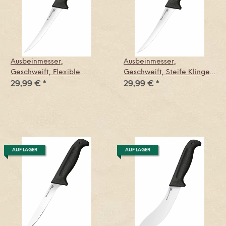
Ausbeinmesser,
Ausbeinmesser,
Geschweift, Flexible
Geschweift, Steife Klinge,
29,99 €
*
29,99 €
*
Klinge, Commercial Serie
Commercial Serie
AUF LAGER
AUF LAGER