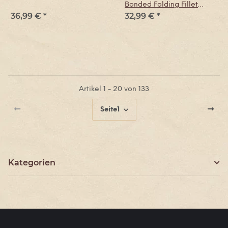
Bonded Folding Fillet
36,99 €
*
32,99 €
*
Knife
Artikel 1 - 20 von 133
Seite
1
Kategorien