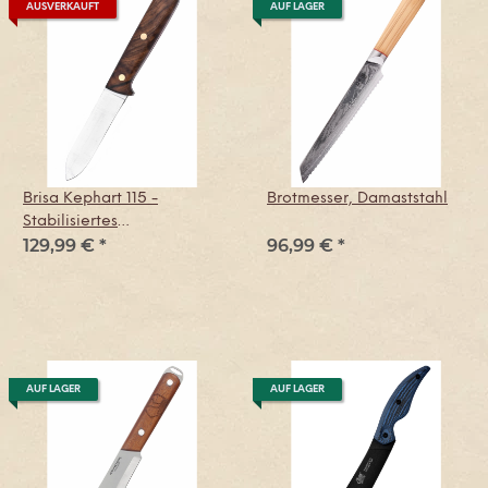
AUSVERKAUFT
AUF LAGER
Brisa Kephart 115 -
Brotmesser, Damaststahl
Stabilisiertes
129,99 €
*
96,99 €
*
Nussbaumholz
AUF LAGER
AUF LAGER