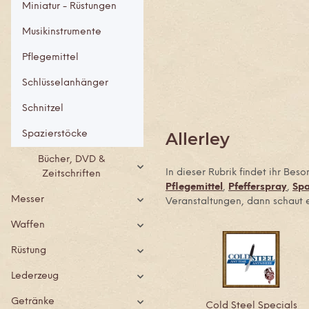
Miniatur - Rüstungen
Musikinstrumente
Pflegemittel
Schlüsselanhänger
Schnitzel
Allerley
Spazierstöcke
Bücher, DVD &
In dieser Rubrik findet ihr Bes
Zeitschriften
Pflegemittel
,
Pfefferspray
,
Spa
Messer
Veranstaltungen, dann schaut e
Waffen
Rüstung
Lederzeug
Getränke
Cold Steel Specials