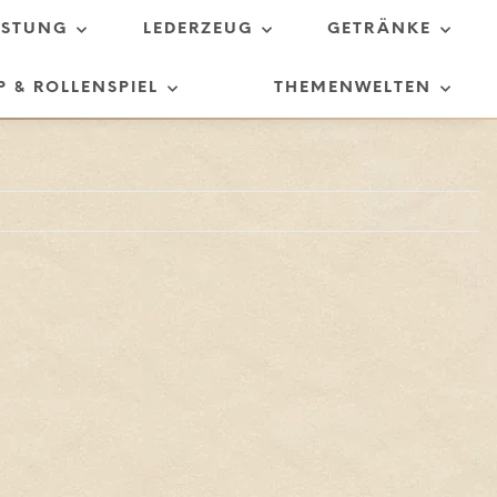
ÜSTUNG
LEDERZEUG
GETRÄNKE
P & ROLLENSPIEL
THEMENWELTEN