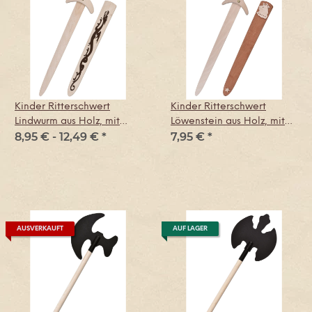
Kinder Ritterschwert
Kinder Ritterschwert
Lindwurm aus Holz, mit
Löwenstein aus Holz, mit
8,95 € -
12,49 €
*
7,95 €
*
Scheide
Scheide
AUSVERKAUFT
AUF LAGER