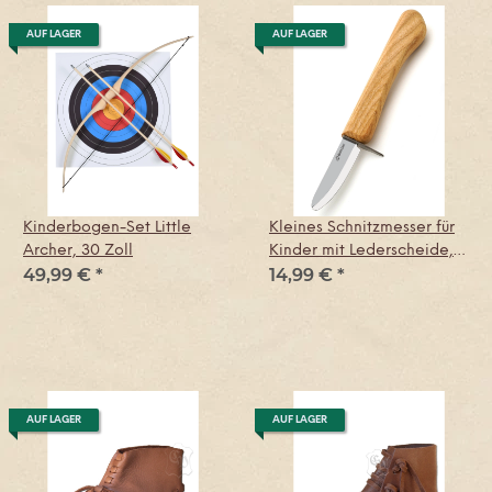
AUF LAGER
AUF LAGER
Kinderbogen-Set Little
Kleines Schnitzmesser für
Archer, 30 Zoll
Kinder mit Lederscheide,
49,99 €
*
14,99 €
*
Beavercraft
AUF LAGER
AUF LAGER