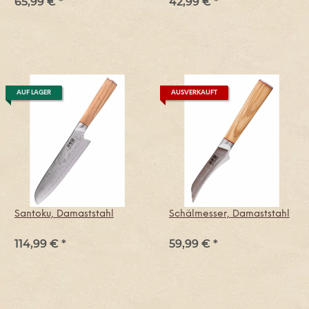
65,99 €
*
42,99 €
*
Damastzenerstahlkinge
AUF LAGER
AUSVERKAUFT
Santoku, Damaststahl
Schälmesser, Damaststahl
114,99 €
*
59,99 €
*