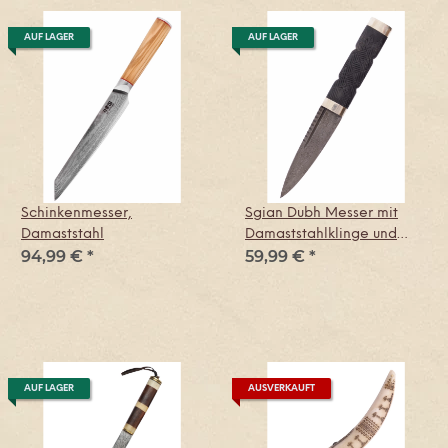
AUF LAGER
AUF LAGER
Schinkenmesser,
Sgian Dubh Messer mit
Damaststahl
Damaststahlklinge und
94,99 €
*
59,99 €
*
Scheide
AUF LAGER
AUSVERKAUFT