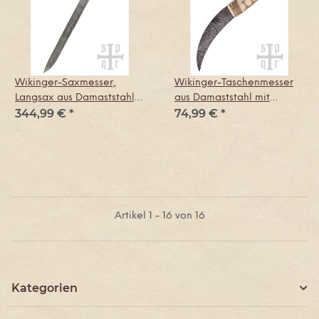
Wikinger-Saxmesser,
Wikinger-Taschenmesser
Langsax aus Damaststahl,
aus Damaststahl mit
344,99 €
*
74,99 €
*
Holz-Knochengriff
Knochengriff
Artikel 1 - 16 von 16
Kategorien