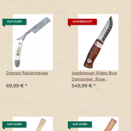
AUF LAGER
AUSVERKAUFT
Damast Rasiermesser
Jagdmesser Älgen Brun
Damasteel, Rose,
69,99 €
*
549,99 €
*
Karesuando
AUF LAGER
AUF LAGER