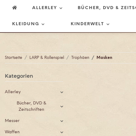
ALLERLEY
BÜCHER, DVD & ZEIT
KLEIDUNG
KINDERWELT
Startseite
LARP & Rollenspiel
Trophäen
Masken
Kategorien
Allerley
Bücher, DVD &
Zeitschriften
Messer
Waffen