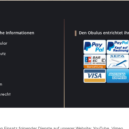
che Informationen
Den Obulus entrichtet ih
ular
utz
um
srecht
Vertrag widerrufen
den Einsatz folgender Dienste auf unserer Website: YouTube, Vimeo,