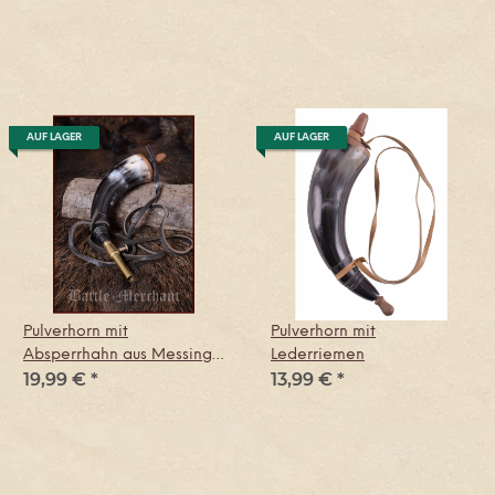
AUF LAGER
AUF LAGER
Pulverhorn mit
Pulverhorn mit
Absperrhahn aus Messing
Lederriemen
19,99 €
*
13,99 €
*
und Lederband