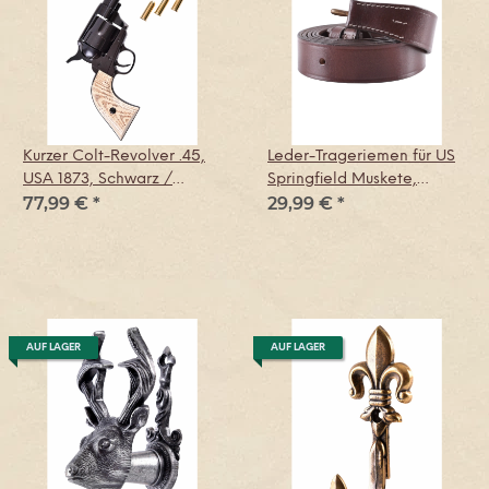
Kurzer Colt-Revolver .45,
Leder-Trageriemen für US
USA 1873, Schwarz /
Springfield Muskete,
77,99 €
*
29,99 €
*
Elfenbeinfarben, Replik
Watervliet Arsenal
AUF LAGER
AUF LAGER