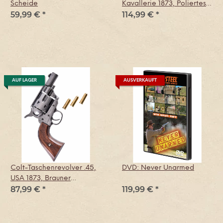
Scheide
Kavallerie 1873, Poliertes
59,99 €
*
114,99 €
*
Nickel-Finish & Holz,
Replik
AUF LAGER
AUSVERKAUFT
Colt-Taschenrevolver .45,
DVD: Never Unarmed
USA 1873, Brauner
87,99 €
*
119,99 €
*
Holzgriff, Replik