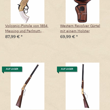
Volcanic-Pistole von 1854,
Western Revolver Gürtel
Messing und Perlmutt-
mit einem Holster
87,99 €
*
69,99 €
*
Imitat, Replik
AUF LAGER
AUF LAGER