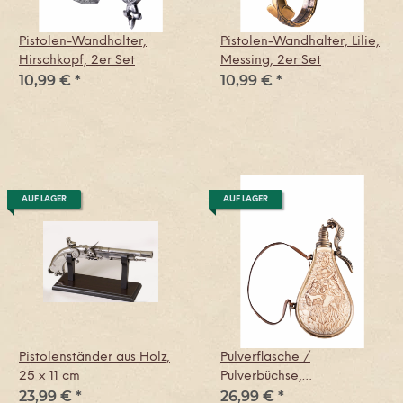
Pistolen-Wandhalter,
Pistolen-Wandhalter, Lilie,
Hirschkopf, 2er Set
Messing, 2er Set
10,99 €
*
10,99 €
*
AUF LAGER
AUF LAGER
Pistolenständer aus Holz,
Pulverflasche /
25 x 11 cm
Pulverbüchse,
23,99 €
*
26,99 €
*
Elfenbeinfarben, Replik