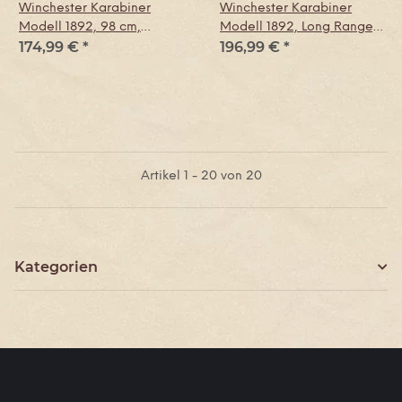
Winchester Karabiner
Winchester Karabiner
Modell 1892, 98 cm,
Modell 1892, Long Range,
174,99 €
*
196,99 €
*
Messingbeschläge, Replik
108 cm,
Messingbeschläge, Replik
Artikel 1 - 20 von 20
Kategorien