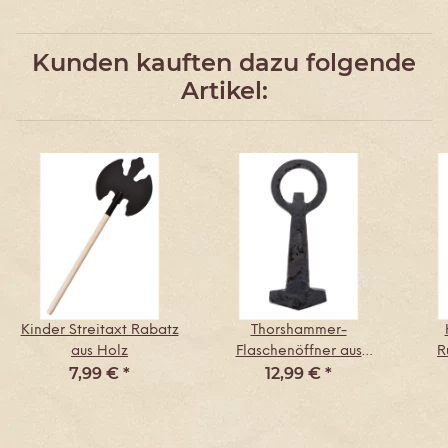
Kunden kauften dazu folgende
Artikel:
Kinder Streitaxt Rabatz
Thorshammer-
aus Holz
Flaschenöffner aus
R
7,99 €
*
12,99 €
*
Eisen, ca. 10 cm