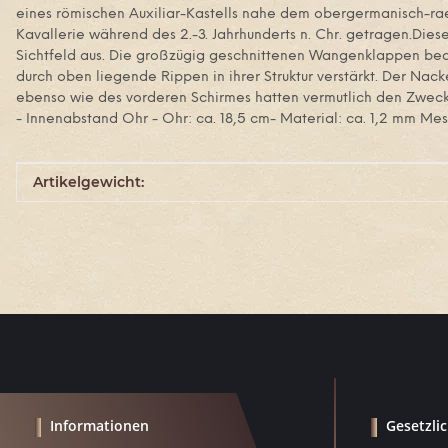
eines römischen Auxiliar-Kastells nahe dem obergermanisch-rae
Kavallerie während des 2.-3. Jahrhunderts n. Chr. getragen.Di
Sichtfeld aus. Die großzügig geschnittenen Wangenklappen bede
durch oben liegende Rippen in ihrer Struktur verstärkt. Der Na
ebenso wie des vorderen Schirmes hatten vermutlich den Zweck,
- Innenabstand Ohr - Ohr: ca. 18,5 cm- Material: ca. 1,2 mm Mes
Produkteigenschaft
Wert
Artikelgewicht:
Informationen
Gesetzli