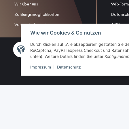
Wir über uns
WR-Form
Zahlungsmöglichkeiten
Datensch
Versandinformationen
AGB
Wie wir Cookies & Co nutzen
Sitemap
Durch Klicken auf „Alle akzeptieren“ gestatten Sie 
Impress
ReCaptcha, PayPal Express Checkout und Ratenzahlun
Widerruf
unten). Weitere Details finden Sie unter
Konfiguriere
Impressum
|
Datenschutz
* Alle Preise inkl. gesetzlicher USt., zzgl.
Versand