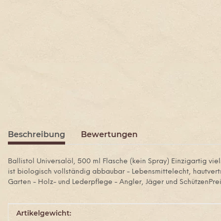
Beschreibung
Bewertungen
Ballistol Universalöl, 500 ml Flasche (kein Spray) Einzigartig viels
ist biologisch vollständig abbaubar - Lebensmittelecht, hautve
Garten - Holz- und Lederpflege - Angler, Jäger und SchützenPreis
Produkteigenschaft
Wert
Artikelgewicht: