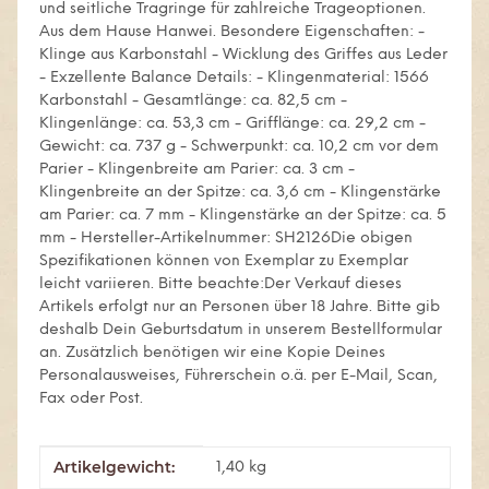
und seitliche Tragringe für zahlreiche Trageoptionen.
Aus dem Hause Hanwei. Besondere Eigenschaften: -
Klinge aus Karbonstahl - Wicklung des Griffes aus Leder
- Exzellente Balance Details: - Klingenmaterial: 1566
Karbonstahl - Gesamtlänge: ca. 82,5 cm -
Klingenlänge: ca. 53,3 cm - Grifflänge: ca. 29,2 cm -
Gewicht: ca. 737 g - Schwerpunkt: ca. 10,2 cm vor dem
Parier - Klingenbreite am Parier: ca. 3 cm -
Klingenbreite an der Spitze: ca. 3,6 cm - Klingenstärke
am Parier: ca. 7 mm - Klingenstärke an der Spitze: ca. 5
mm - Hersteller-Artikelnummer: SH2126Die obigen
Spezifikationen können von Exemplar zu Exemplar
leicht variieren. Bitte beachte:Der Verkauf dieses
Artikels erfolgt nur an Personen über 18 Jahre. Bitte gib
deshalb Dein Geburtsdatum in unserem Bestellformular
an. Zusätzlich benötigen wir eine Kopie Deines
Personalausweises, Führerschein o.ä. per E-Mail, Scan,
Fax oder Post.
Artikelgewicht:
Produkteigenschaft
Wert
1,40
kg