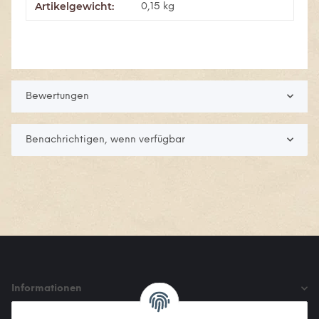
Artikelgewicht:
Produkteigenschaft
Wert
0,15
kg
Bewertungen
Benachrichtigen, wenn verfügbar
Informationen