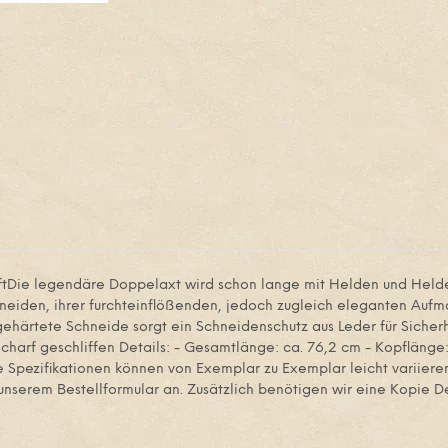
tDie legendäre Doppelaxt wird schon lange mit Helden und Helde
hneiden, ihrer furchteinflößenden, jedoch zugleich eleganten Aufma
gehärtete Schneide sorgt ein Schneidenschutz aus Leder für Sicherh
harf geschliffen Details: - Gesamtlänge: ca. 76,2 cm - Kopflänge:
ie Spezifikationen können von Exemplar zu Exemplar leicht variieren
unserem Bestellformular an. Zusätzlich benötigen wir eine Kopie De