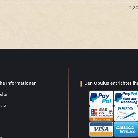
2,3
che Informationen
Den Obulus entrichtet ih
ular
utz