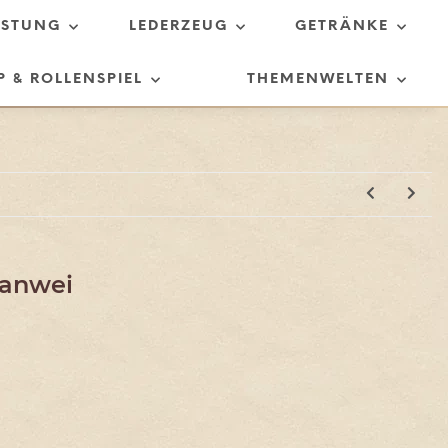
ÜSTUNG
LEDERZEUG
GETRÄNKE
P & ROLLENSPIEL
THEMENWELTEN
Hanwei