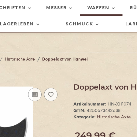
SCHRIFTEN
MESSER
WAFFEN
R
LAGERLEBEN
SCHMUCK
LAR
Historische Äxte
Doppelaxt von Hanwei
Doppelaxt von 
Artikelnummer:
HN-XH1074
GTIN:
4250673442638
Kategorie:
Historische Äxte
249,99 €