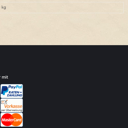
0
kg
r mit