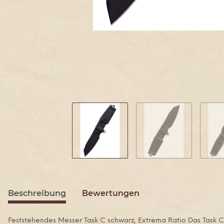
Beschreibung
Bewertungen
Feststehendes Messer Task C schwarz, Extrema Ratio Das Task C i