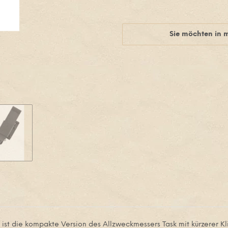
Sie möchten in 
st die kompakte Version des Allzweckmessers Task mit kürzerer Klin