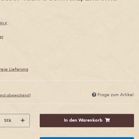
/BLK
er
eie Lieferung
Frage zum Artikel
land abweichend)
Stk
In den Warenkorb