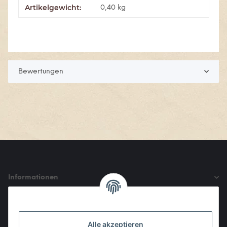
Artikelgewicht:
Produkteigenschaft
Wert
0,40
kg
Bewertungen
Informationen
Gesetzliche Informationen
Alle akzeptieren