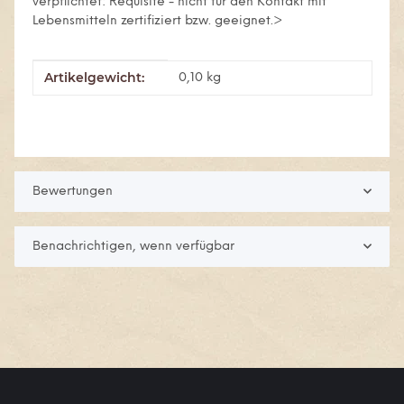
verpflichtet: Requisite - nicht für den Kontakt mit
Lebensmitteln zertifiziert bzw. geeignet.>
Artikelgewicht:
Produkteigenschaft
Wert
0,10
kg
Bewertungen
Benachrichtigen, wenn verfügbar