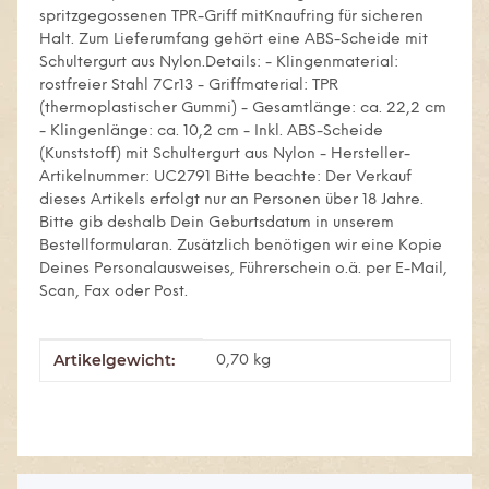
spritzgegossenen TPR-Griff mitKnaufring für sicheren
Halt. Zum Lieferumfang gehört eine ABS-Scheide mit
Schultergurt aus Nylon.Details: - Klingenmaterial:
rostfreier Stahl 7Cr13 - Griffmaterial: TPR
(thermoplastischer Gummi) - Gesamtlänge: ca. 22,2 cm
- Klingenlänge: ca. 10,2 cm - Inkl. ABS-Scheide
(Kunststoff) mit Schultergurt aus Nylon - Hersteller-
Artikelnummer: UC2791 Bitte beachte: Der Verkauf
dieses Artikels erfolgt nur an Personen über 18 Jahre.
Bitte gib deshalb Dein Geburtsdatum in unserem
Bestellformularan. Zusätzlich benötigen wir eine Kopie
Deines Personalausweises, Führerschein o.ä. per E-Mail,
Scan, Fax oder Post.
Artikelgewicht:
Produkteigenschaft
Wert
0,70
kg