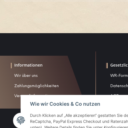
Informationen
Gesetzli
Wir über uns
WR-Form
Zahlungsmöglichkeiten
Datensch
Versandinformationen
AGB
Wie wir Cookies & Co nutzen
Sitemap
Durch Klicken auf „Alle akzeptieren“ gestatten Sie 
Impress
ReCaptcha, PayPal Express Checkout und Ratenzahlun
Widerruf
unten). Weitere Details finden Sie unter
Konfiguriere