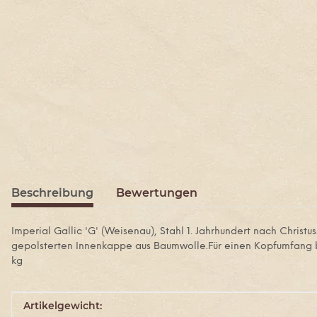
Beschreibung
Bewertungen
Imperial Gallic 'G' (Weisenau), Stahl 1. Jahrhundert nach Chris
gepolsterten Innenkappe aus Baumwolle.Für einen Kopfumfang bis
kg
Produkteigenschaft
Wert
Artikelgewicht: