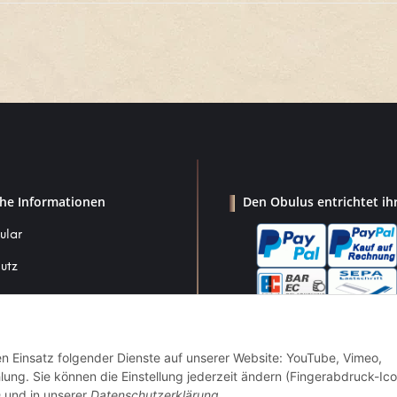
che Informationen
Den Obulus entrichtet ih
ular
utz
den Einsatz folgender Dienste auf unserer Website: YouTube, Vimeo,
um
g. Sie können die Einstellung jederzeit ändern (Fingerabdruck-Ico
srecht
n
und in unserer
Datenschutzerklärung
.