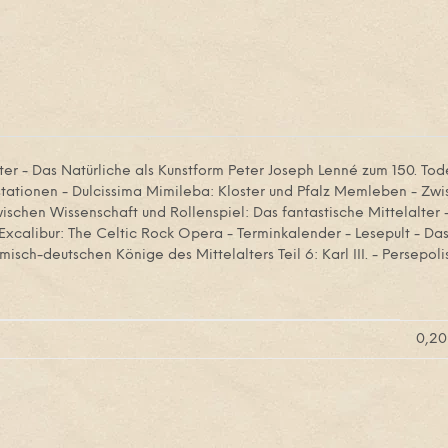
lter - Das Natürliche als Kunstform Peter Joseph Lenné zum 150. Tod
stationen - Dulcissima Mimileba: Kloster und Pfalz Memleben - Zw
wischen Wissenschaft und Rollenspiel: Das fantastische Mittelalter
 Excalibur: The Celtic Rock Opera - Terminkalender - Lesepult - D
misch-deutschen Könige des Mittelalters Teil 6: Karl III. - Persepol
0,20