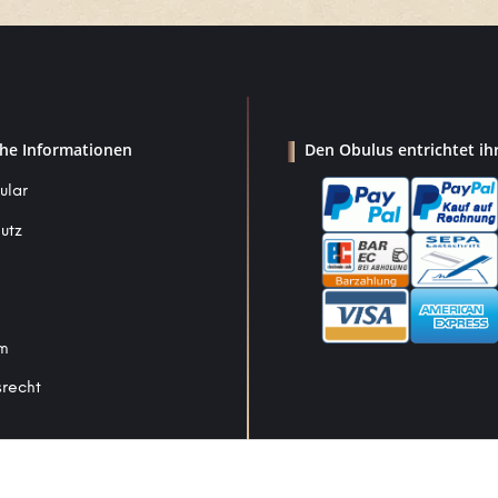
che Informationen
Den Obulus entrichtet ih
ular
utz
um
srecht
Vertrag widerrufen