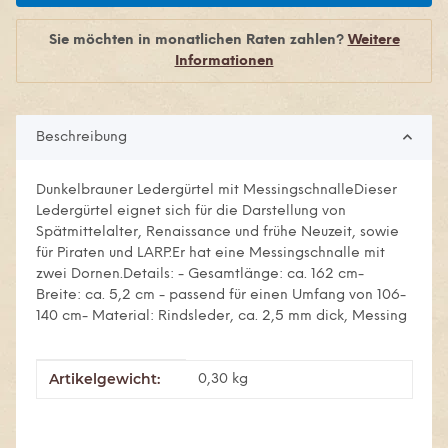
Sie möchten in monatlichen Raten zahlen?
Weitere
Informationen
Beschreibung
Dunkelbrauner Ledergürtel mit MessingschnalleDieser
Ledergürtel eignet sich für die Darstellung von
Spätmittelalter, Renaissance und frühe Neuzeit, sowie
für Piraten und LARP.Er hat eine Messingschnalle mit
zwei Dornen.Details: - Gesamtlänge: ca. 162 cm-
Breite: ca. 5,2 cm - passend für einen Umfang von 106-
140 cm- Material: Rindsleder, ca. 2,5 mm dick, Messing
Artikelgewicht:
Produkteigenschaft
Wert
0,30
kg