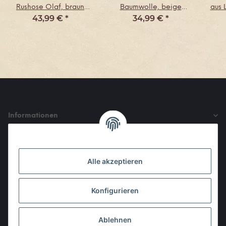
Rushose Olaf, braun
Baumwolle, beige
aus 
43,99 €
*
34,99 €
*
Größe S
Größe S
Informationen
Gesetzliche Informationen
Alle akzeptieren
Den Obulus entrichtet ihr mit
Konfigurieren
Ablehnen