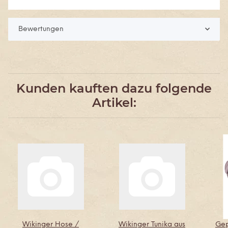
Bewertungen
Kunden kauften dazu folgende
Artikel:
Wikinger Hose /
Wikinger Tunika aus
Gep