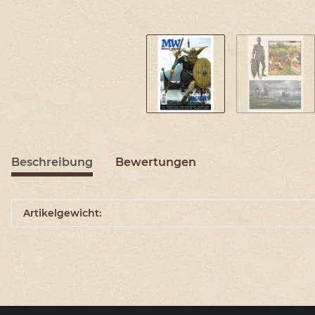
Beschreibung
Bewertungen
Produkteigenschaft
Wert
Artikelgewicht: