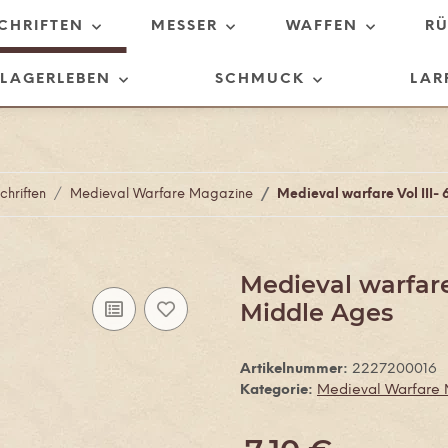
SCHRIFTEN
MESSER
WAFFEN
R
LAGERLEBEN
SCHMUCK
LAR
chriften
Medieval Warfare Magazine
Medieval warfare Vol III- 
Medieval warfare 
Middle Ages
Artikelnummer:
2227200016
Kategorie:
Medieval Warfare