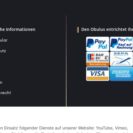
che Informationen
Den Obulus entrichtet ih
ular
utz
um
srecht
Vertrag widerrufen
den Einsatz folgender Dienste auf unserer Website: YouTube, Vimeo,