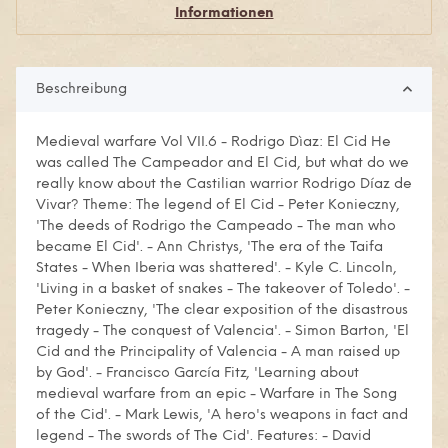
Informationen
Beschreibung
Medieval warfare Vol VII.6 - Rodrigo Dìaz: El Cid He
was called The Campeador and El Cid, but what do we
really know about the Castilian warrior Rodrigo Díaz de
Vivar? Theme: The legend of El Cid - Peter Konieczny,
'The deeds of Rodrigo the Campeado - The man who
became El Cid'. - Ann Christys, 'The era of the Taifa
States - When Iberia was shattered'. - Kyle C. Lincoln,
'Living in a basket of snakes - The takeover of Toledo'. -
Peter Konieczny, 'The clear exposition of the disastrous
tragedy - The conquest of Valencia'. - Simon Barton, 'El
Cid and the Principality of Valencia - A man raised up
by God'. - Francisco García Fitz, 'Learning about
medieval warfare from an epic - Warfare in The Song
of the Cid'. - Mark Lewis, 'A hero's weapons in fact and
legend - The swords of The Cid'. Features: - David