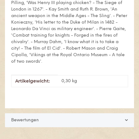
Pilling, 'Was Henry III playing chicken? - The Siege of
London in 1267'. - Kay Smith and Ruth R. Brown, 'An
ancient weapon in the Middle Ages - The Sling'. - Peter
Konieczny, 'His letter to the Duke of Milan in 1482 -
Leonardo Da Vinci as military engineer'. - Pierre Gaite,
'Combat training for knights - Forged in the fires of
chivalry'. - Murray Dahm, 'I know what it is to take a
city! - The film of El Cid'. - Robert Mason and Craig
Cipolla, 'Vikings at the Royal Ontario Museum - A tale
of two swords'.
Artikelgewicht:
Produkteigenschaft
Wert
0,30
kg
Bewertungen