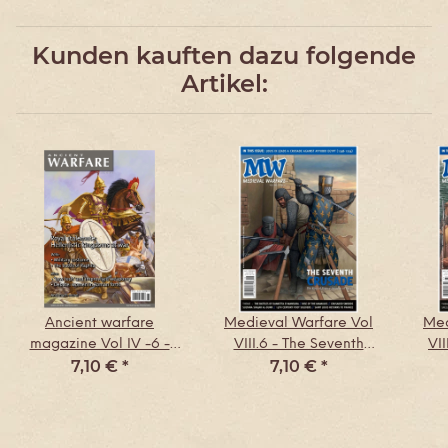
Kunden kauften dazu folgende
Artikel:
Ancient warfare
Medieval Warfare Vol
Med
magazine Vol IV -6 -
VIII.6 - The Seventh
VII
7,10 €
*
7,10 €
*
Royal stalemate -
Crusade
Hellenist