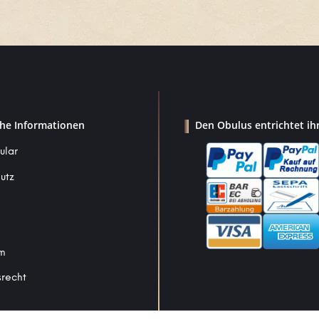
che Informationen
Den Obulus entrichtet ih
ular
utz
um
srecht