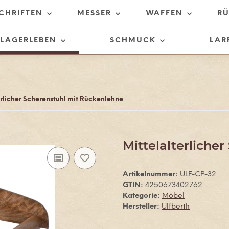
SCHRIFTEN
MESSER
WAFFEN
R
LAGERLEBEN
SCHMUCK
LAR
erlicher Scherenstuhl mit Rückenlehne
Mittelalterliche
Artikelnummer:
ULF-CP-32
GTIN:
4250673402762
Kategorie:
Möbel
Hersteller:
Ulfberth