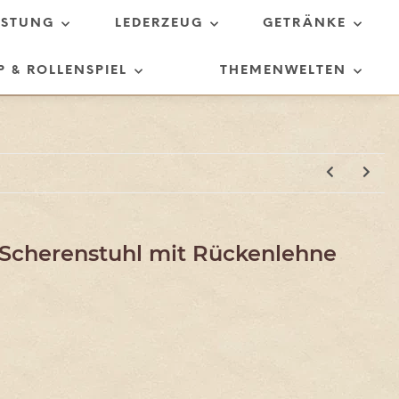
ÜSTUNG
LEDERZEUG
GETRÄNKE
P & ROLLENSPIEL
THEMENWELTEN
r Scherenstuhl mit Rückenlehne