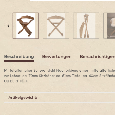
Beschreibung
Bewertungen
Benachrichtigen
Mittelalterlicher Scherenstuhl Nachbildung eines mittelalterlic
zur Lehne: ca. 70cm Sitzhöhe: ca. 51cm Tiefe: ca. 40cm Sitzfläch
ULFBERTH®.>
Produkteigenschaft
Wert
Artikelgewicht: