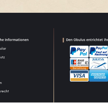
che Informationen
Den Obulus entrichtet ih
ular
utz
um
srecht
Vertrag widerrufen