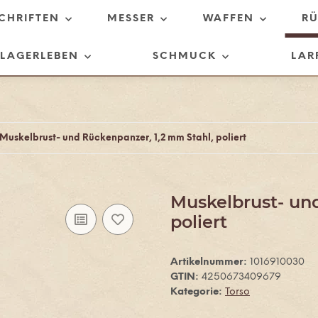
SCHRIFTEN
MESSER
WAFFEN
R
LAGERLEBEN
SCHMUCK
LAR
Muskelbrust- und Rückenpanzer, 1,2 mm Stahl, poliert
Muskelbrust- un
poliert
Artikelnummer:
1016910030
GTIN:
4250673409679
Kategorie:
Torso