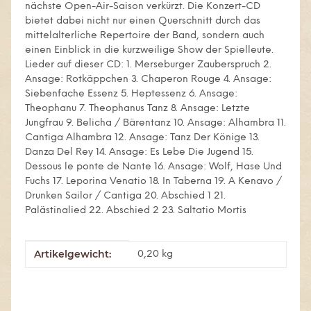
nächste Open-Air-Saison verkürzt. Die Konzert-CD
bietet dabei nicht nur einen Querschnitt durch das
mittelalterliche Repertoire der Band, sondern auch
einen Einblick in die kurzweilige Show der Spielleute.
Lieder auf dieser CD: 1. Merseburger Zauberspruch 2.
Ansage: Rotkäppchen 3. Chaperon Rouge 4. Ansage:
Siebenfache Essenz 5. Heptessenz 6. Ansage:
Theophanu 7. Theophanus Tanz 8. Ansage: Letzte
Jungfrau 9. Belicha / Bärentanz 10. Ansage: Alhambra 11.
Cantiga Alhambra 12. Ansage: Tanz Der Könige 13.
Danza Del Rey 14. Ansage: Es Lebe Die Jugend 15.
Dessous le ponte de Nante 16. Ansage: Wolf, Hase Und
Fuchs 17. Leporina Venatio 18. In Taberna 19. A Kenavo /
Drunken Sailor / Cantiga 20. Abschied 1 21.
Palästinalied 22. Abschied 2 23. Saltatio Mortis
Artikelgewicht:
Produkteigenschaft
Wert
0,20
kg