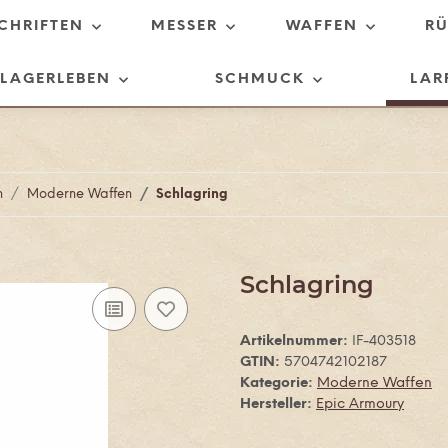
SCHRIFTEN
MESSER
WAFFEN
R
LAGERLEBEN
SCHMUCK
LAR
n
Moderne Waffen
Schlagring
Schlagring
Artikelnummer:
IF-403518
GTIN:
5704742102187
Kategorie:
Moderne Waffen
Hersteller:
Epic Armoury