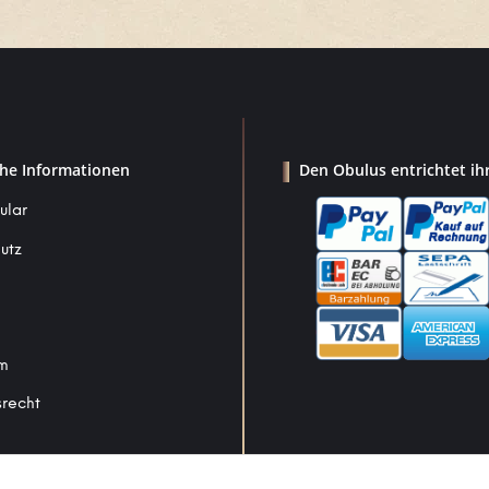
che Informationen
Den Obulus entrichtet ih
ular
utz
um
srecht
Vertrag widerrufen