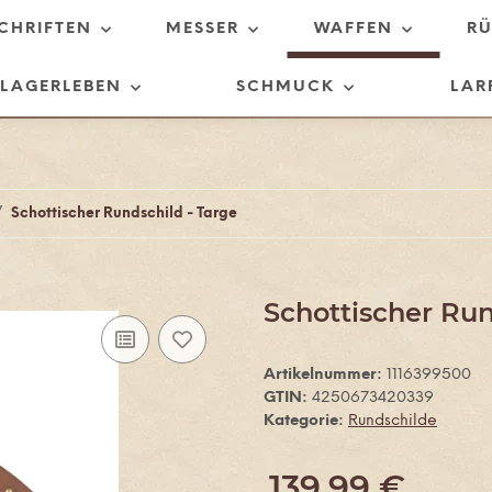
SCHRIFTEN
MESSER
WAFFEN
R
LAGERLEBEN
SCHMUCK
LAR
Schottischer Rundschild - Targe
Schottischer Run
Artikelnummer:
1116399500
GTIN:
4250673420339
Kategorie:
Rundschilde
139,99 €