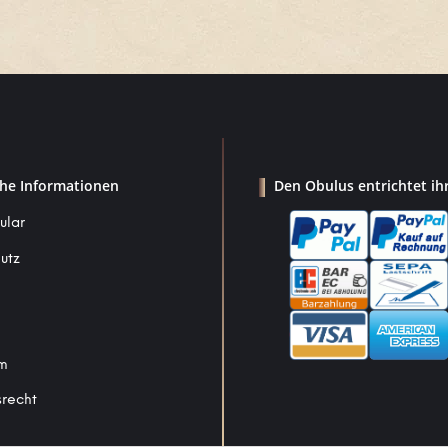
che Informationen
Den Obulus entrichtet ih
ular
utz
um
srecht