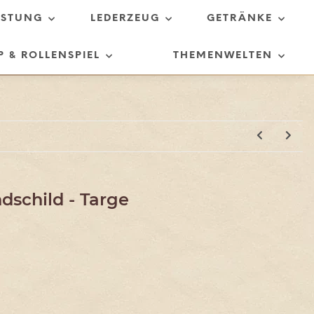
ÜSTUNG
LEDERZEUG
GETRÄNKE
P & ROLLENSPIEL
THEMENWELTEN
dschild - Targe