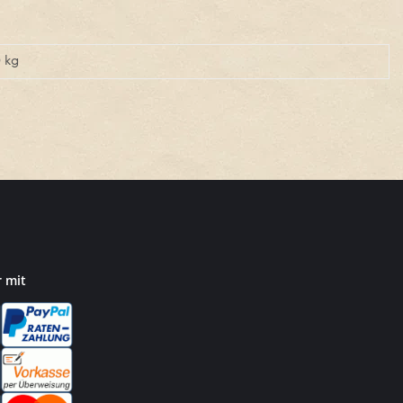
0
kg
r mit