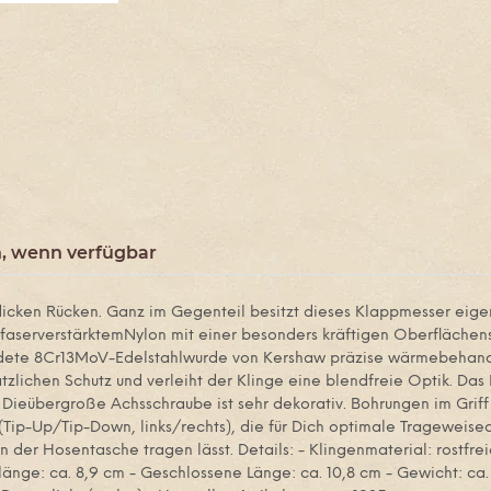
, wenn verfügbar
ken Rücken. Ganz im Gegenteil besitzt dieses Klappmesser eigentl
asfaserverstärktemNylon mit einer besonders kräftigen Oberflächen
endete 8Cr13MoV-Edelstahlwurde von Kershaw präzise wärmebehandel
sätzlichen Schutz und verleiht der Klinge eine blendfreie Optik. 
 Dieübergroße Achsschraube ist sehr dekorativ. Bohrungen im Griff 
 (Tip-Up/Tip-Down, links/rechts), die für Dich optimale Trageweis
n der Hosentasche tragen lässt. Details: - Klingenmaterial: rostfre
länge: ca. 8,9 cm - Geschlossene Länge: ca. 10,8 cm - Gewicht: ca.