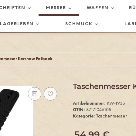
SCHRIFTEN
MESSER
WAFFEN
R
LAGERLEBEN
SCHMUCK
LAR
enmesser Kershaw Fatback
Taschenmesser 
Artikelnummer:
KW-1935
GTIN:
87171046105
Kategorie:
Taschenmesser
54,99 €