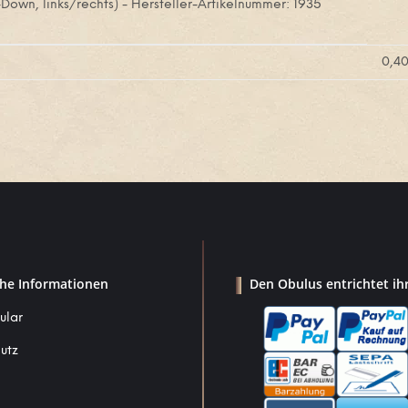
own, links/rechts) - Hersteller-Artikelnummer: 1935
0,4
che Informationen
Den Obulus entrichtet ih
ular
utz