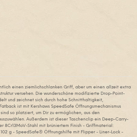
ich einen ziemlichschlanken Griff, aber um einen allzeit extra
struktur versehen. Die wunderschöne modifizierte Drop-Point-
t und zeichnet sich durch hohe Schnitthaltigkeit,
Das Fatback ist mit Kershaws SpeedSafe Öffnungsmechanismus
sind so platziert, um Dir zu ermöglichen, aus den
eauszuwählen. Außerdem ist dieser Taschenclip ein Deep-Carry-
ier 8Cr13MoV-Stahl mit brüniertem Finish - Griffmaterial:
 102 g - SpeedSafe® Öffnungshilfe mit Flipper - Liner-Lock -