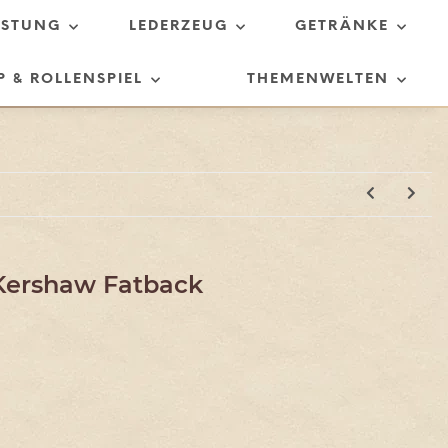
ÜSTUNG
LEDERZEUG
GETRÄNKE
P & ROLLENSPIEL
THEMENWELTEN
Kershaw Fatback