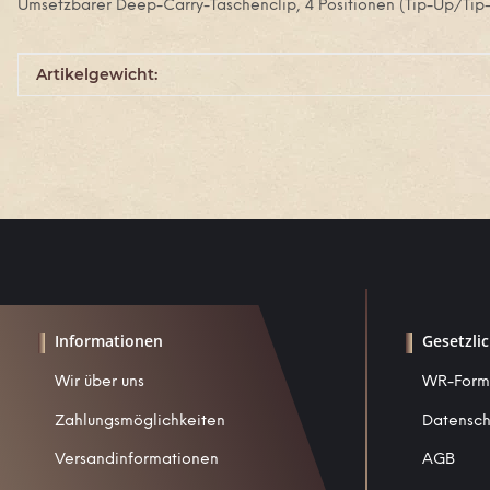
Umsetzbarer Deep-Carry-Taschenclip, 4 Positionen (Tip-Up/Tip-D
Produkteigenschaft
Wert
Artikelgewicht:
Informationen
Gesetzli
Wir über uns
WR-Form
Zahlungsmöglichkeiten
Datensch
Versandinformationen
AGB