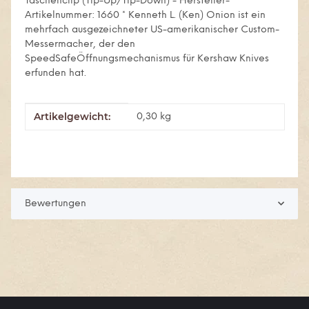
Taschenclip (Tip-Up/Tip-Down) - Hersteller-
Artikelnummer: 1660 * Kenneth L. (Ken) Onion ist ein
mehrfach ausgezeichneter US-amerikanischer Custom-
Messermacher, der den
SpeedSafeÖffnungsmechanismus für Kershaw Knives
erfunden hat.
Artikelgewicht:
Produkteigenschaft
Wert
0,30
kg
Bewertungen