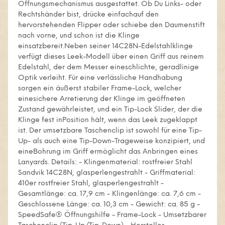
Öffnungsmechanismus ausgestattet. Ob Du Links- oder
Rechtshänder bist, drücke einfachauf den
hervorstehenden Flipper oder schiebe den Daumenstift
nach vorne, und schon ist die Klinge
einsatzbereit.Neben seiner 14C28N-Edelstahlklinge
verfügt dieses Leek-Modell über einen Griff aus reinem
Edelstahl, der dem Messer eineschlichte, geradlinige
Optik verleiht. Für eine verlässliche Handhabung
sorgen ein äußerst stabiler Frame-Lock, welcher
einesichere Arretierung der Klinge im geöffneten
Zustand gewährleistet, und ein Tip-Lock Slider, der die
Klinge fest inPosition hält, wenn das Leek zugeklappt
ist. Der umsetzbare Taschenclip ist sowohl für eine Tip-
Up- als auch eine Tip-Down-Trageweise konzipiert, und
eineBohrung im Griff ermöglicht das Anbringen eines
Lanyards. Details: - Klingenmaterial: rostfreier Stahl
Sandvik 14C28N, glasperlengestrahlt - Griffmaterial:
410er rostfreier Stahl, glasperlengestrahlt -
Gesamtlänge: ca. 17,9 cm - Klingenlänge: ca. 7,6 cm -
Geschlossene Länge: ca. 10,3 cm - Gewicht: ca. 85 g -
SpeedSafe® Öffnungshilfe - Frame-Lock - Umsetzbarer