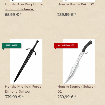
Honshu Aizu Ring Fighter
Honshu Boshin Kukri D2
Tanto mit Scheide,
65,99 €
*
239,99 €
*
schwarz
AUF LAGER
AUSVERKAUFT
Honshu Midnight Forge
Honshu Spartan Schwert
Einhand-Schwert
D2
339,99 €
*
259,99 €
*