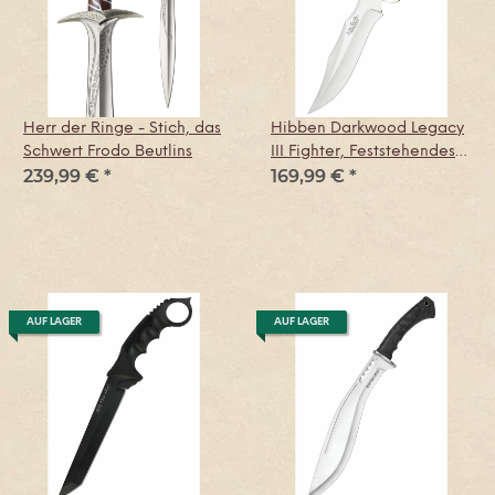
Herr der Ringe - Stich, das
Hibben Darkwood Legacy
Schwert Frodo Beutlins
III Fighter, Feststehendes
239,99 €
*
169,99 €
*
Messer
AUF LAGER
AUF LAGER