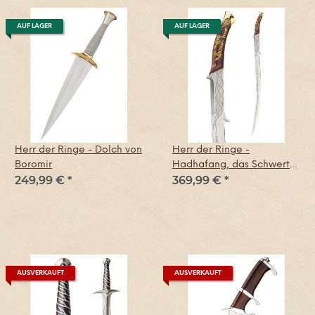
AUF LAGER
AUF LAGER
Herr der Ringe - Dolch von
Herr der Ringe -
Boromir
Hadhafang, das Schwert
249,99 €
*
369,99 €
*
von Arwen
AUSVERKAUFT
AUSVERKAUFT