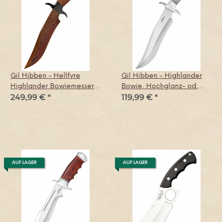
Gil Hibben - Hellfyre
Gil Hibben - Highlander
Highlander Bowiemesser
Bowie, Hochglanz- od.
249,99 €
*
119,99 €
*
mit Scheide
Damast-Version
AUF LAGER
AUF LAGER