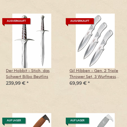
AUSVERKAUFT
AUSVERKAUFT
Der Hobbit - Stich, das
Gil Hibben - Gen. 2 Triple
Schwert Bilbo Beutlins
Thrower Set, 3 Wurfmesser,
239,99 €
*
69,99 €
*
groß
AUF LAGER
AUF LAGER