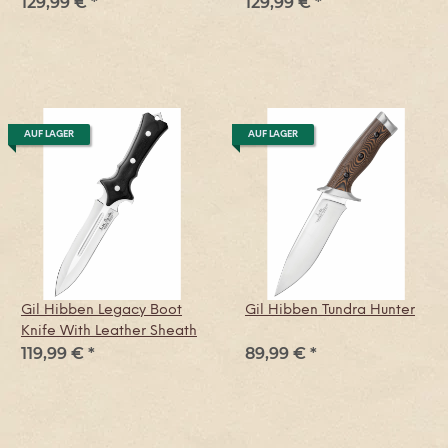
129,99 €
*
129,99 €
*
schwarz, D2-
D2-Werkzeugstahl
Werkzeugstahl
AUF LAGER
AUF LAGER
Gil Hibben Legacy Boot
Gil Hibben Tundra Hunter
Knife With Leather Sheath
119,99 €
*
89,99 €
*