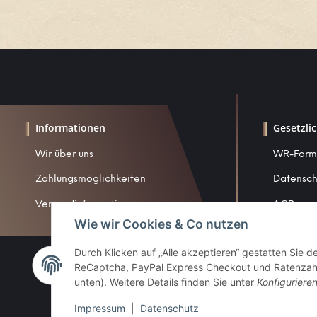
Informationen
Gesetzli
Wir über uns
WR-Form
Zahlungsmöglichkeiten
Datensch
Versandinformationen
AGB
Wie wir Cookies & Co nutzen
Sitemap
Durch Klicken auf „Alle akzeptieren“ gestatten Sie 
Impress
ReCaptcha, PayPal Express Checkout und Ratenzahlun
Widerruf
unten). Weitere Details finden Sie unter
Konfiguriere
Impressum
|
Datenschutz