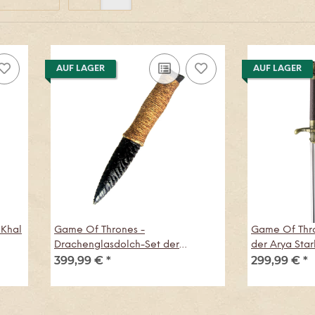
AUF LAGER
AUF LAGER
 Khal
Game Of Thrones -
Game Of Thro
Drachenglasdolch-Set der
der Arya Star
399,99 €
*
299,99 €
*
Nachtwache