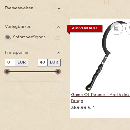
Themenwelten
Verfügbarkeit
AUSVERKAUFT
Sofort verfügbar
Artikel gefunden
4
Preisspanne
EUR
EUR
Game Of Thrones - Arakh des
Drogo
369,99 €
*