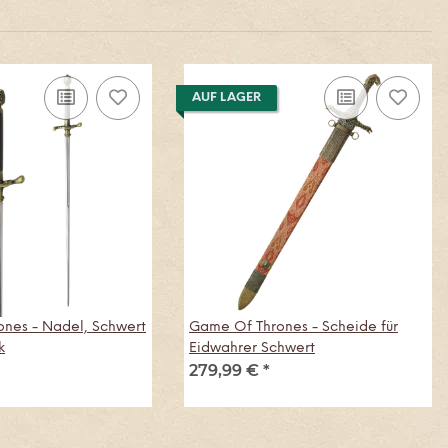
AUF LAGER
nes - Nadel, Schwert
Game Of Thrones - Scheide für
k
Eidwahrer Schwert
279,99 €
*