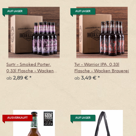
AUF LAGER
AUF LAGER
Surtr - Smoked Porter,
Tyr - Warrior IPA, 0,33l
0,33l Flasche - Wacken
Flasche - Wacken Brauerei
2,89 €
*
3,49 €
*
Brauerei
ab
ab
AUSVERKAUFT
AUF LAGER