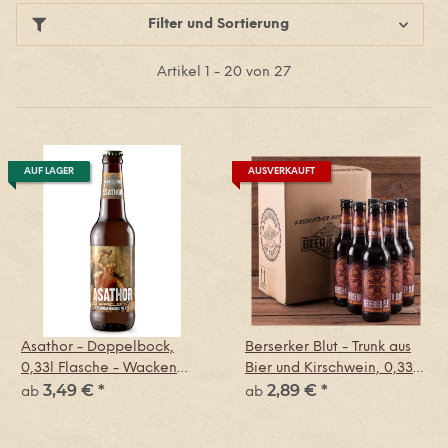
Filter und Sortierung
Artikel 1 - 20 von 27
AUF LAGER
AUSVERKAUFT
Asathor - Doppelbock,
Berserker Blut - Trunk aus
0,33l Flasche - Wacken
Bier und Kirschwein, 0,33l
3,49 €
*
2,89 €
*
Brauerei
Flasche - Wacken Brauerei
ab
ab