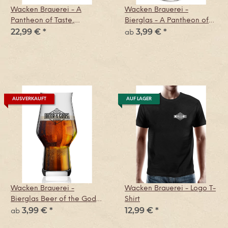
Wacken Brauerei - A
Wacken Brauerei -
Pantheon of Taste,
Bierglas - A Pantheon of
22,99 €
*
3,99 €
*
Longsleeve-Shirt
Taste - 300 ml mit
ab
Eichstrich
AUSVERKAUFT
AUF LAGER
Wacken Brauerei -
Wacken Brauerei - Logo T-
Bierglas Beer of the Gods,
Shirt
3,99 €
*
12,99 €
*
Craftmaster One, 100 ml
ab