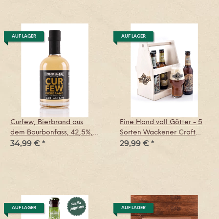
AUF LAGER
AUF LAGER
Curfew, Bierbrand aus
Eine Hand voll Götter - 5
dem Bourbonfass, 42,5%,
Sorten Wackener Craft
34,99 €
*
29,99 €
*
0,35l - WB & Holsteiner
Beer nebst Glas
Geister
AUF LAGER
AUF LAGER