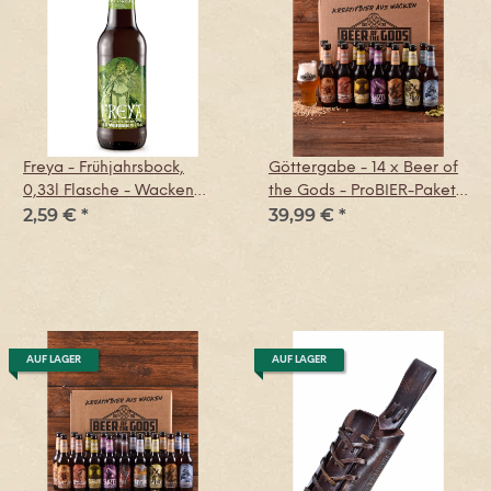
Freya - Frühjahrsbock,
Göttergabe - 14 x Beer of
0,33l Flasche - Wacken
the Gods - ProBIER-Paket
2,59 €
*
39,99 €
*
Brauerei
Vol. 5
AUF LAGER
AUF LAGER