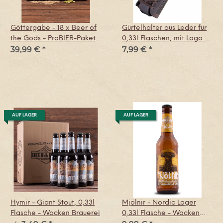
Göttergabe - 18 x Beer of
Gürtelhalter aus Leder für
the Gods - ProBIER-Paket
0,33l Flaschen, mit Logo -
39,99 €
*
7,99 €
*
Vol. 7
Wacken Brauerei
AUF LAGER
AUF LAGER
Hymir - Giant Stout, 0,33l
Mjölnir - Nordic Lager
Flasche - Wacken Brauerei
0,33l Flasche - Wacken