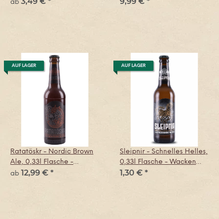
3,49 €
*
9,99 €
*
Brauerei
ab
AUF LAGER
AUF LAGER
Ratatöskr - Nordic Brown
Sleipnir - Schnelles Helles,
Ale, 0,33l Flasche -
0,33l Flasche - Wacken
12,99 €
*
1,30 €
*
Wacken Brauerei
Brauerei
ab