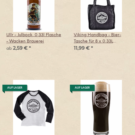
Ullr - Julbock, 0,33l Flasche
Viking Handbag - Bier-
- Wacken Brauerei
Tasche für 8 x 0,33L
2,59 €
*
11,99 €
*
Flaschen - Wacken
ab
Brauerei
AUF LAGER
AUF LAGER