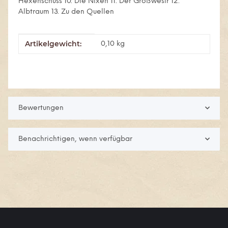
Hexenschuss 10. Die Nixen 11. Der Großwesir 12.
Albtraum 13. Zu den Quellen
Artikelgewicht:
Produkteigenschaft
Wert
0,10
kg
Bewertungen
Benachrichtigen, wenn verfügbar