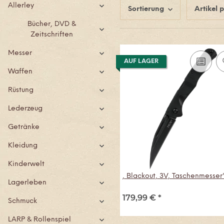
Allerley
Sortierung
Artikel p
Bücher, DVD &
Zeitschriften
Messer
AUF LAGER
Waffen
Rüstung
Lederzeug
Getränke
Kleidung
Kinderwelt
, Blackout, 3V, Taschenmesser
Lagerleben
179,99 €
*
Schmuck
LARP & Rollenspiel