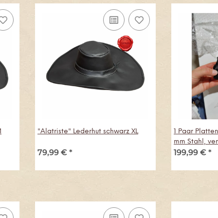
M
"Alatriste" Lederhut schwarz XL
1 Paar Platte
mm Stahl, ver
79,99 €
*
199,99 €
*
Ware