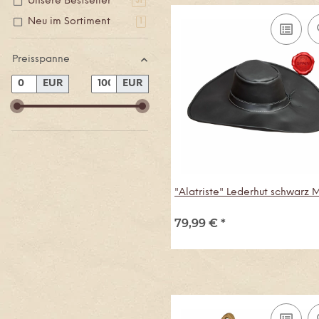
Unsere Bestseller
Artikel gefunden
31
Neu im Sortiment
Artikel gefunden
1
Preisspanne
EUR
EUR
"Alatriste" Lederhut schwarz 
79,99 €
*