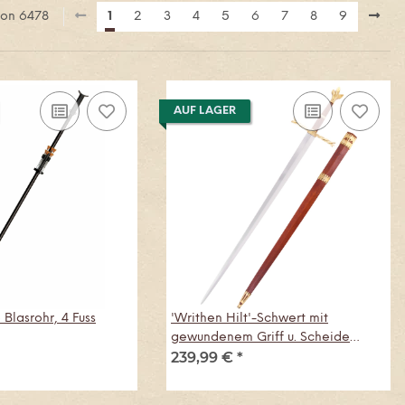
 von 6478
1
2
3
4
5
6
7
8
9
AUF LAGER
 Blasrohr, 4 Fuss
'Writhen Hilt'-Schwert mit
gewundenem Griff u. Scheide
239,99 €
*
(Royal Armouries), 15. Jh