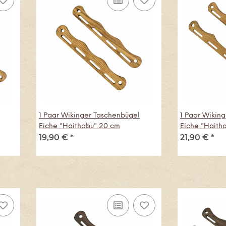
1 Paar Wikinger Taschenbügel
1 Paar Wikin
Eiche "Haithabu" 20 cm
Eiche "Haith
19,90 €
*
21,90 €
*