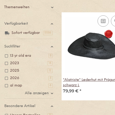
Themenwelten
Verfügbarkeit
Sofort verfügbar
Artikel gefunden
5586
Suchfilter
13 yr old era
Artikel gefunden
8
2023
Artikel gefunden
14
2025
Artikel gefunden
12
2026
Artikel gefunden
8
"Alatriste" Lederhut mit Prägu
schwarz L
al map
Artikel gefunden
4
79,99 €
*
Alle anzeigen
Besondere Artikel