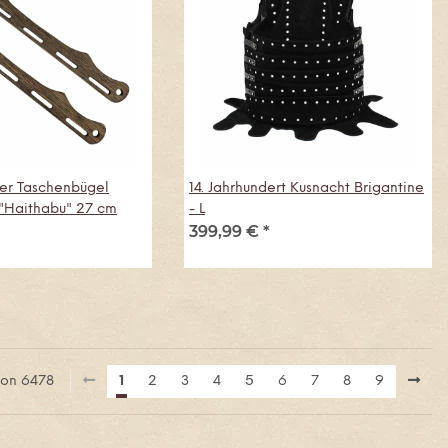
ger Taschenbügel
14. Jahrhundert Kusnacht Brigantine
 "Haithabu" 27 cm
- L
399,99 €
*
 von 6478
1
2
3
4
5
6
7
8
9