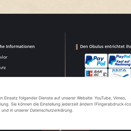
che Informationen
Den Obulus entrichtet ih
ular
utz
den Einsatz folgender Dienste auf unserer Website: YouTube, Vimeo,
um
g. Sie können die Einstellung jederzeit ändern (Fingerabdruck-Ico
srecht
n
und in unserer
Datenschutzerklärung
.
Vertrag widerrufen