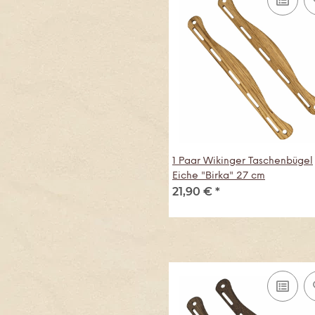
1 Paar Wikinger Taschenbügel
Eiche "Birka" 27 cm
21,90 €
*