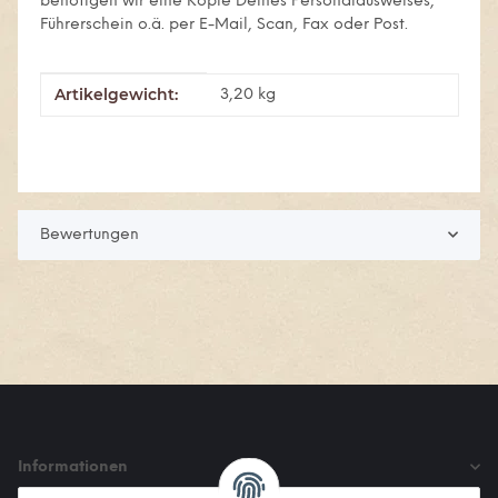
benötigen wir eine Kopie Deines Personalausweises,
Führerschein o.ä. per E-Mail, Scan, Fax oder Post.
Artikelgewicht:
Produkteigenschaft
Wert
3,20
kg
Bewertungen
Informationen