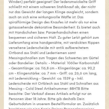
Winden) perfekt geeignet! Der lederumwickelte Griff
schließt mit einem schweren Stahlknauf ab, der nicht
nur das Gewicht der langen Klinge ausgleicht, sondern
auch an sich eine wirkungsvolle Waffe ist. Das
spiralförmige Design des Knaufes ist mehr als nur eine
gutaussehende dekorative Besonderheit: Es bietet auch
mit Handschuhen bzw. Panzerhandschuhen einen
bequemen und sicheren Halt. Zu guter Letzt gehört zum
Lieferumfang eine handgenähte, mit verdickten Rippen
versehene Lederscheide mit antik aufbereitetem
Ortband aus Stahl und Lederriemen samt
Messingschnallen zum Tragen des Schwertes am Gürtel
oder Bandelier. Details: - Material: 1060er Karbonstahl
- Gesamtlänge: ca. 116,8 cm - Klingenlänge: ca. 90,2
cm - Klingenstärke: ca. 7 mm - Griff: ca. 26,6 cm lang,
mit Lederwicklung - Gewicht: ca. 1539 g - Inkl.
Lederscheide mit Ortblech aus Stahl und Schnallen aus
Messing - Cold Steel Artikelnummer: 88HTB Bitte
beachte: Der Verkauf dieses Artikels erfolgt nur an
Personen über 18 Jahre. Bitte gib deshalb Dein
Geburtsdatum in unserem Bestellformular an. Zusätzlich