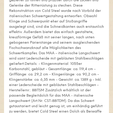
gezielter zu führen und präziser durch die Lücken und
Gelenke der Ritterrüstung zu stechen. Diese
Rekonstruktion von Cold Steel wurde nach Vorbild der
italienischen Schwertgestaltung entworfen. Obwohl
Klinge und Schwerpunkt eher auf Stoßangriffe
ausgelegt sind, sind die Schneidkanten auch erstaunlich
effektiv. Außerdem bietet das einfach gestaltete,
kreuzförmige Gefäß mit seiner langen, nach unten
gebogenen Parierstange und seinem ausgleichenden
Fischschwanzknauf alle Möglichkeiten des
Schwertkampfes. Das MAA - italienische Langschwert
wird samt Lederscheide mit gebläuten Stahlbeschlägen
geliefert.Details: - Klingenmaterial: 1055er
Karbonstahl, gebläut - Gesamtlänge: ca. 119,4 cm -
Grifflänge: ca. 29,2 cm - Klingenlänge: ca. 90,2 cm -
Klingenstärke: ca. 6,35 mm - Gewicht: ca. 1389 g - Inkl.
einer Lederscheide mit gebläuten Stahlbeschlägen -
Herstellernr.: 88ITSM Zusätzlich erhältlich ist der
passende Begleitdolch für das MAA - italienische
Langschwert (Art.Nr. CST-88ITDM). Da das Schwert
gutaustariert und leicht genug ist, um einhändig geführt
zu werden, bietet Cold Steel einen Dolch als Beiwaffe