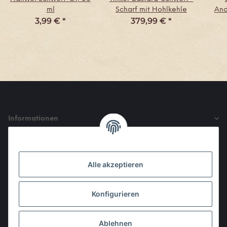
ml
Scharf mit Hohlkehle
And
3,99 €
*
379,99 €
*
Informationen
Gesetzliche Informationen
Alle akzeptieren
Den Obulus entrichtet ihr mit
Konfigurieren
Ablehnen