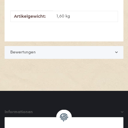
Artikelgewicht:
Produkteigenschaft
Wert
1,60
kg
Bewertungen
Informationen
Gesetzliche Informationen